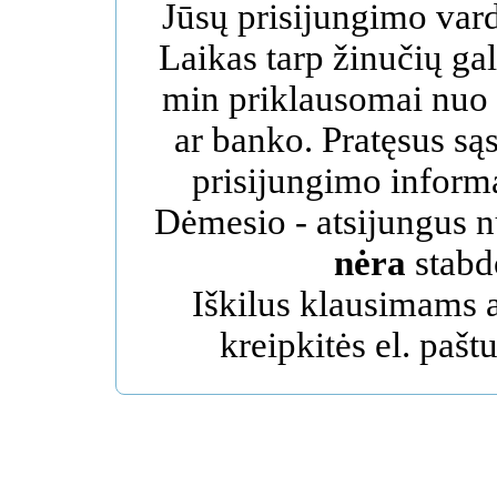
Jūsų prisijungimo vard
Laikas tarp žinučių gal
min priklausomai nuo 
ar banko. Pratęsus sąs
prisijungimo informa
Dėmesio - atsijungus n
nėra
stabd
Iškilus klausimams
kreipkitės el. pašt