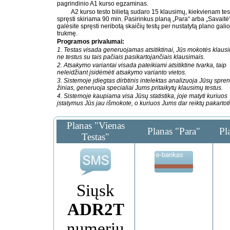
pagrindinio A1 kurso egzaminas.
A2 kurso testo bilietą sudaro 15 klausimų, kiekvienam tes
spręsti skiriama 90 min. Pasirinkus planą „Para“ arba „Savaitė
galėsite spręsti neribotą skaičių testų per nustatytą plano gali
trukmę.
Programos privalumai:
1. Testas visada generuojamas atsitiktinai, Jūs mokotės klaus
ne testus su tais pačiais pasikartojančiais klausimais.
2. Atsakymo variantai visada pateikiami atsitiktine tvarka, taip
neleidžiant įsidėmėti atsakymo varianto vietos.
3. Sistemoje įdiegtas dirbtinis intelektas analizuoja Jūsų spren
žinias, generuoja specialiai Jums pritaikytų klausimų testus.
4. Sistemoje kaupiama visa Jūsų statistika, joje matyti kuriuos
įstatymus Jūs jau išmokote, o kuriuos Jums dar reiktų pakartoti
Planas "Vienas
Planas "Para"
Pl
Testas"
Siųsk
ADR2T
numeriu