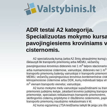
ADR testai A2 kategorija.
Specializuotas mokymo kurs
pavojingiesiems kroviniams v
cisternomis.
A2 specializuotą kursą (arba A2 žinių atnaujinimo kursą) 
išklausyti tik transporto priemonių arba MEMU, vežančių
3
pavojinguosius krovinius didesnės nei 1 m
talpos stacionari
3
arba nuimamosiose cisternose, vairuotojai, didesnės nei 1 m
transporto priemonių baterijų vairuotojai ir transporto priemon
MEMU, vežančių pavojinguosius krovinius konteinerinėse cist
kilnojamosiose cisternose arba DDK, kurių individuali talpa vir
3
m
vienam transporto vienetui, vairuotojai.
A2 kurso mokymo metu vairuotojai supažindinami su tran
priemonės judėjimu kelyje, įskaitant krovinio judėjimą transpo
priemonėje, specialiais reikalavimais transporto priemonėms,
skirtingomis cisternų pripildymo ir ištuštinimo sistemomis, pap
transporto priemonių naudojimo reikalavimais ir kt.
A2 kurso egzaminą LTSA leidžiama laikyti tik jeigu yra išl