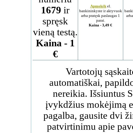
Apmokėk
el.
1679
ir
bankininkyste ir aktyvuok
banki
arba pratęsk paslaugas 1
arba
spręsk
parai.
Kaina - 3,49 €
vieną testą.
Kaina - 1
€
Vartotojų sąskai
automatiškai, papildo
nereikia. Išsiuntus 
įvykdžius mokėjimą e
pagalba, gausite dvi ži
patvirtinimu apie pav